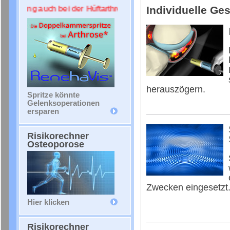
Individuelle Ge
erung auch bei der Hüftarthrose ++++
herauszögern.
Spritze könnte
Gelenksoperationen
ersparen
Risikorechner
Osteoporose
Zwecken eingesetzt
Hier klicken
Risikorechner