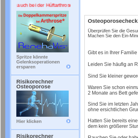
ung auch bei der Hüftarthrose ++++
Osteoporosecheck
Überprüfen Sie die Gesu
Machen Sie den Ein-Minu
Gibt es in Ihrer Famil
Spritze könnte
Gelenksoperationen
Leiden Sie häufig an
ersparen
Sind Sie kleiner gewo
Risikorechner
Osteoporose
Waren Sie schon einma
2 Monate ans Bett gefe
Sind Sie im letzten Jah
ohne ersichtlichen Gru
Hatten Sie bereits ei
Hier klicken
dem kein größerer Stu
Risikorechner
Rauchen Sie oder habe